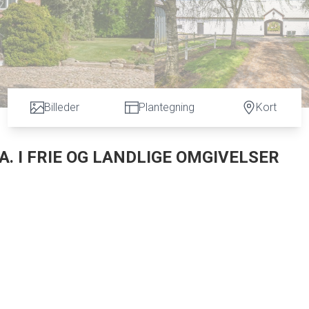
Billeder
Plantegning
Kort
. I FRIE OG LANDLIGE OMGIVELSER
 ca. 17 km til Horsens og 20 km til Vejle.
us med tegltag. Stuehuset rummer 258 m2 boligareal fordelt på 
er bl.a. indrettet med entré, stort køkken/alrum, stor stue med p
l! Fra stuehuset er der desuden udgang til både øst- og vestvend
ttet som dybstrøelsesstald til kreaturer, maskinhal, lade og ældr