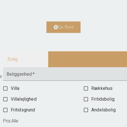
2
Boligareal
201
m
Grundareal
22.28
ha
Ejendomstype
Landejendom
Se flere
11.250.000 kr.
Bolig
landbrug
Beliggenhed
*
ye
Villa
Rækkehus
Villalejlighed
Fritidsbolig
Fritidsgrund
Andelsbolig
Pris
:
Alle