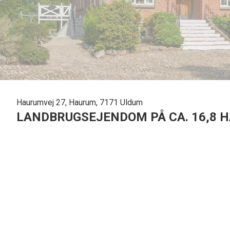
Haurumvej 27, Haurum, 7171 Uldum
LANDBRUGSEJENDOM PÅ CA. 16,8 HA
Landbrugsejendom på ca. 16,8 ha. beliggende nær Uldum med
Til ejendommen er der et flot, præsentabelt rødstensstueh
plan. Derudover er der et kælderareal på 200 m2. Stuehuset 
spisestue, fem værelser, kontor, to badeværelser og mere ti
terrasse, hvoraf den ene er overdækket.
Ejendommens driftsbygninger på i alt 2.167 m2 er bl.a. indre
staldbygninger, der kan anvendes til forskellige formål.