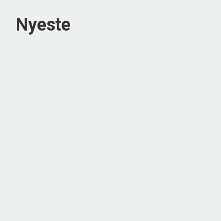
Nyeste
NYHED
Bellevej 17, Gammelby
7140 Stouby