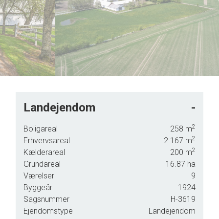
9
Landejendom
-
2
Boligareal
258
m
2
Erhvervsareal
2.167
m
1½-
2
Kælderareal
200
m
ejs,
Grundareal
16.87
ha
t
Værelser
9
Byggeår
1924
Sagsnummer
H-3619
e
Ejendomstype
Landejendom