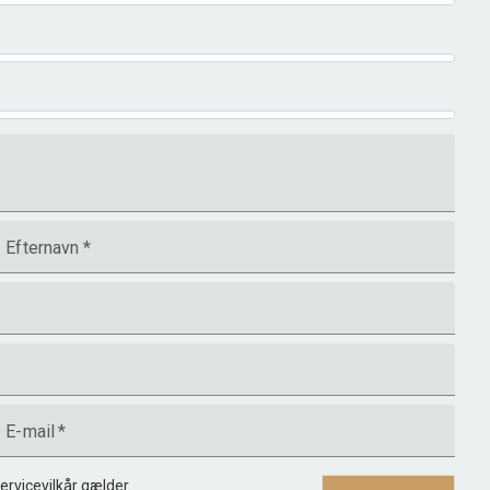
Efternavn
*
E-mail
*
ervicevilkår
gælder.