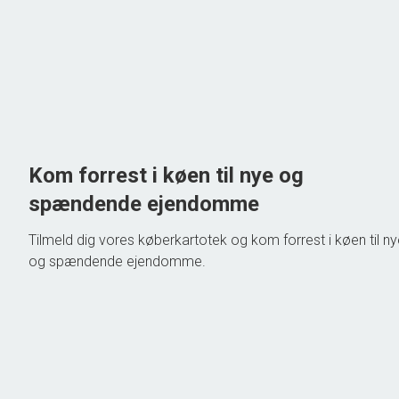
2
Boligareal
256
m
Grundareal
2
ha
Ejendomstype
Landejendom
3.995.000 kr.
Kom forrest i køen til nye og
spændende ejendomme
Tilmeld dig vores køberkartotek og kom forrest i køen til n
og spændende ejendomme.