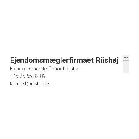
Til gården er der ca. 16,8 ha., heraf ca. 12 ha. støtteberettig
udlagt græs. Det resterende areal består af beplantning, s
BEMÆRK !!!!! .................
BESTILLING AF FREMVISNING / SALGSVURDERI
FØRSTKOMMENDE HVERDAG.
Ejendomsmæglerfirmaet Riishøj
Ejendomsmæglerfirmaet Riishøj
+45 75 65 32 89
kontakt@riishoj.dk