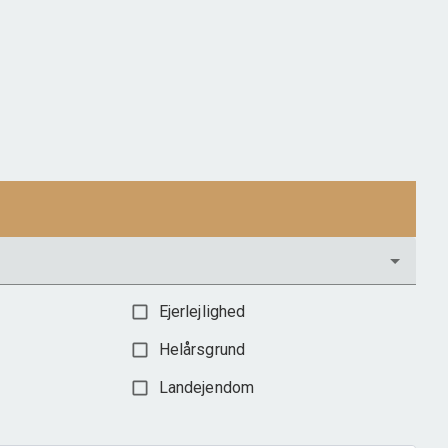
2
Boligareal
210
m
Grundareal
2
ha
Ejendomstype
Landejendom
2.385.000 kr.
Ejerlejlighed
Helårsgrund
Landejendom