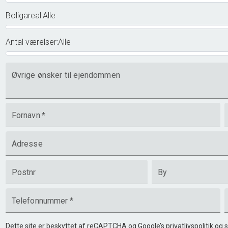
Boligareal
:
Alle
Antal værelser
:
Alle
Øvrige ønsker til ejendommen
Fornavn
*
Adresse
Postnr
By
Telefonnummer
*
Dette site er beskyttet af reCAPTCHA og Google’s
privatlivspolitik
og
s