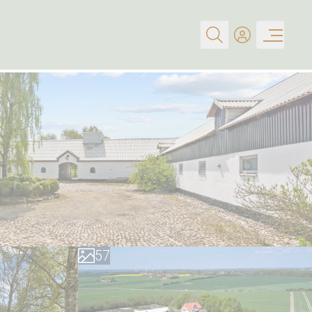
0
1
0
2
1
3
2
4
3
5
4
6
5
7
6
8
7
9
8