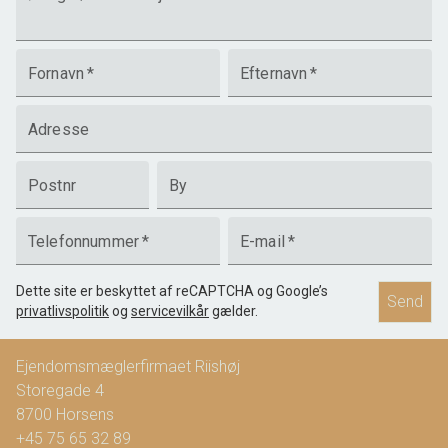
Fornavn
*
Efternavn
*
Adresse
Postnr
By
Telefonnummer
*
E-mail
*
Dette site er beskyttet af reCAPTCHA og Google’s
Send
privatlivspolitik
og
servicevilkår
gælder.
Ejendomsmæglerfirmaet Riishøj
Storegade 4
8700
Horsens
+45 75 65 32 89