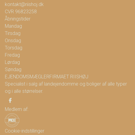
kontakt@riishoj.dk
CVR
96823258
Åbningstider
Mandag
Tirsdag
Onsdag
Torsdag
Fredag
Lørdag
Søndag
EJENDOMSMÆGLERFIRMAET RIISHØJ
Specialist i salg af landejendomme og boliger af alle typer
og i alle størrelser.
Medlem af:
Cookie-indstillinger