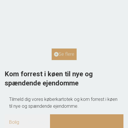
Bjerrevej 310, Bjerre
8783 Hornsyld
2
Boligareal
210
m
Grundareal
2
ha
Ejendomstype
Landejendom
Se flere
2.385.000 kr.
Kom forrest i køen til nye og
spændende ejendomme
Tilmeld dig vores køberkartotek og kom forrest i køen
til nye og spændende ejendomme.
Bolig
landbrug