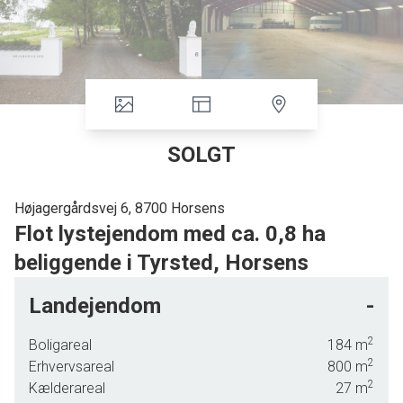
SOLGT
Højagergårdsvej 6, 8700 Horsens
Flot lystejendom med ca. 0,8 ha
beliggende i Tyrsted, Horsens
"Højagergaard"
Landejendom
-
Flot og prægtig nedlagt landejendom med ca. 0,8 ha
2
Boligareal
184
m
beliggende indenfor Horsens bygrænse, i det sydlige
2
Erhvervsareal
800
m
Tyrsted med let mulighed for foretagelse af de daglige
2
Kælderareal
27
m
indkøb, samt børneinstitutioner tæt på.