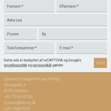
Fornavn
*
Efternavn
*
Adresse
Postnr
By
Telefonnummer
*
E-mail
*
Dette site er beskyttet af reCAPTCHA og Google’s
Send
privatlivspolitik
og
servicevilkår
gælder.
Ejendomsmæglerfirmaet Riishøj
Storegade 4
8700
Horsens
+45 75 65 32 89
kontakt@riishoj.dk
CVR
96823258