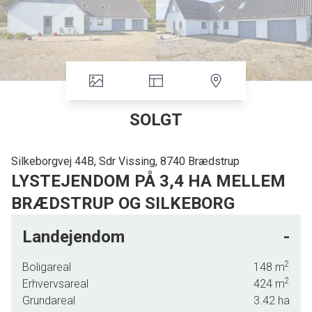
SOLGT
Silkeborgvej 44B, Sdr Vissing, 8740 Brædstrup
LYSTEJENDOM PÅ 3,4 HA MELLEM
BRÆDSTRUP OG SILKEBORG
Fritliggende lystejendom på ca. 3,4 ha jord, beliggende ca. 6 km fra
Landejendom
-
Brædstrup og 21 km fra Silkeborg.
2
Boligareal
148
m
Til ejendommen er der et stuehus i alt 148 m2 boligareal, hvoraf de 118 m2
2
Erhvervsareal
424
m
er i stueetagen og 30 m2 udnyttet boligareal på 1-salen. Stuehuset er
Grundareal
3.42
ha