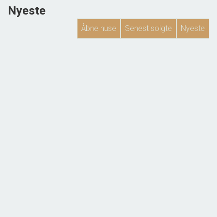
Nyeste
Åbne huse
Senest solgte
Nyeste
NYHED
Bellevej 17, Gammelby