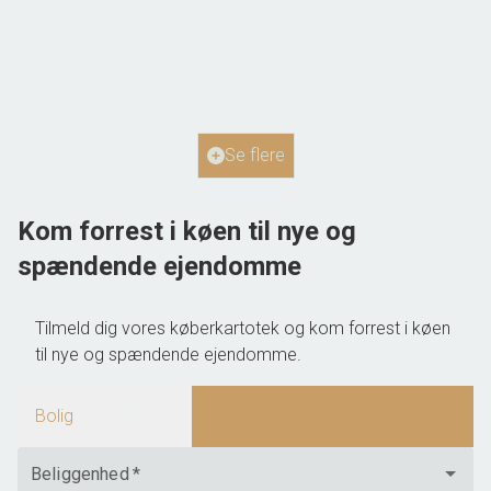
Bjerrevej 310, Bjerre
8783 Hornsyld
2
Boligareal
210
m
Grundareal
2
ha
Ejendomstype
Landejendom
Se flere
2.385.000 kr.
Kom forrest i køen til nye og
spændende ejendomme
Tilmeld dig vores køberkartotek og kom forrest i køen
til nye og spændende ejendomme.
Bolig
landbrug
Beliggenhed
*