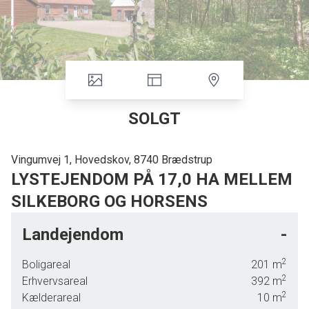
SOLGT
Vingumvej 1, Hovedskov, 8740 Brædstrup
LYSTEJENDOM PÅ 17,0 HA MELLEM
SILKEBORG OG HORSENS
På Vingumvej 1, 8740 Brædstrup får du en lystejendom på ca. 17,0 ha med
Landejendom
-
egne søer, skov og agerjord beliggende midt i grønne, naturskønne og
landlige omgivelser med et rigt dyreliv. Og så er der tilmed mulighed for egen
2
Boligareal
201
m
jagt på adressen!
2
Erhvervsareal
392
m
2
Kælderareal
10
m
Fra ejendommen er der knap 6 km til folkeskole i byen, Brædstrup, som