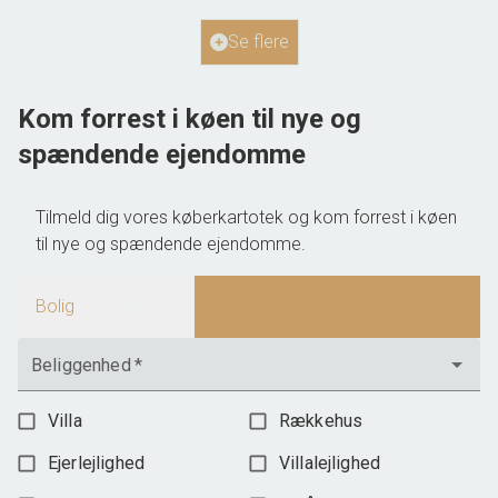
Ejendomstype
Landejendom
Se flere
2.385.000 kr.
Kom forrest i køen til nye og
spændende ejendomme
Tilmeld dig vores køberkartotek og kom forrest i køen
til nye og spændende ejendomme.
Bolig
landbrug
Beliggenhed
*
Villa
Rækkehus
Ejerlejlighed
Villalejlighed