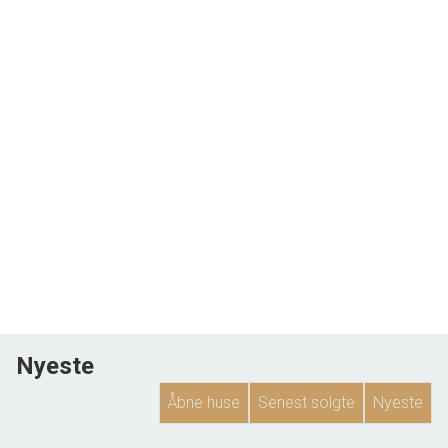
Nyeste
Åbne huse
Senest solgte
Nyeste