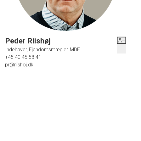
fra til egne søer samt bygningsparcel med gårdsplads, haveanlæg og den
grusbelagte indkørsel, som leder dig fra Vingumvej ind på denne fredfyldte
ejendom.
Peder Riishøj
BEMÆRK !!!!! ................. BESTILLING AF FREMVISNING /
Indehaver, Ejendomsmægler, MDE
SALGSVURDERING FREDAGE EFTER KL. 14 VIL FØRST EKSPEDERES
+45 40 45 58 41
AF KONTORET FØRSTKOMMENDE HVERDAG.
pr@riishoj.dk