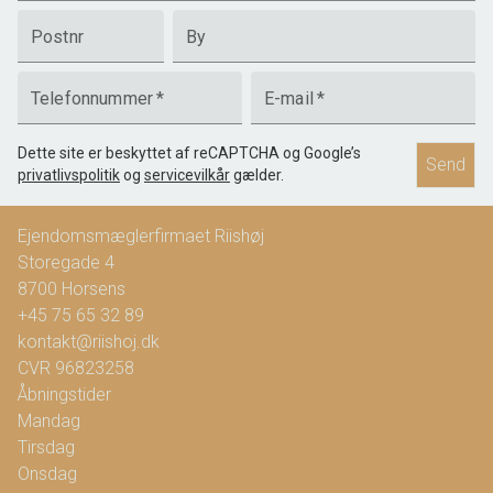
Postnr
By
Telefonnummer
*
E-mail
*
Dette site er beskyttet af reCAPTCHA og Google’s
Send
privatlivspolitik
og
servicevilkår
gælder.
Ejendomsmæglerfirmaet Riishøj
Storegade 4
8700
Horsens
+45 75 65 32 89
kontakt@riishoj.dk
CVR
96823258
Åbningstider
Mandag
Tirsdag
Onsdag