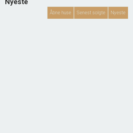
Nyeste
Åbne huse
Senest solgte
Nyeste
NYHED
Bellevej 17, Gammelby
7140 Stouby