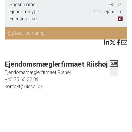
Sagsnummer
H-3174
med 2,01 ha.
Ejendomstype
Landejendom
Energimærke
Bestil vurdering
Ejendomsmæglerfirmaet Riishøj
Ejendomsmæglerfirmaet Riishøj
+45 75 65 32 89
kontakt@riishoj.dk