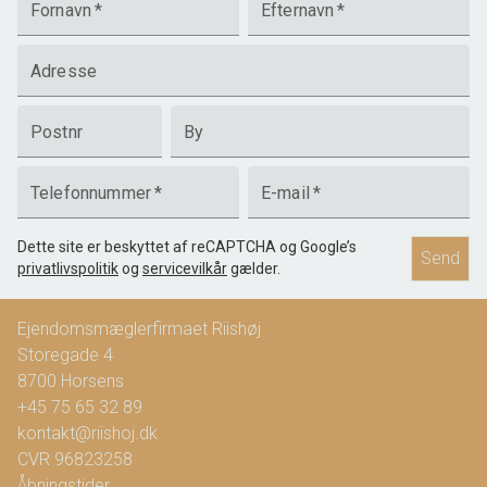
Fornavn
*
Efternavn
*
Adresse
Postnr
By
Telefonnummer
*
E-mail
*
Dette site er beskyttet af reCAPTCHA og Google’s
Send
privatlivspolitik
og
servicevilkår
gælder.
Ejendomsmæglerfirmaet Riishøj
Storegade 4
8700
Horsens
+45 75 65 32 89
kontakt@riishoj.dk
CVR
96823258
Åbningstider