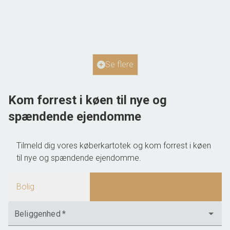
8783 Hornsyld
2
Boligareal
210
m
Grundareal
2
ha
Ejendomstype
Landejendom
Se flere
2.385.000 kr.
Kom forrest i køen til nye og
spændende ejendomme
Tilmeld dig vores køberkartotek og kom forrest i køen
til nye og spændende ejendomme.
Bolig
landbrug
Beliggenhed
*